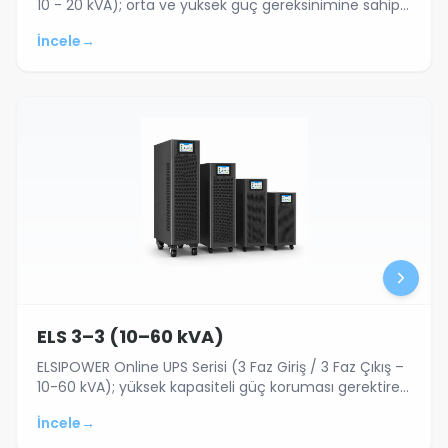
10 - 20 kVA); orta ve yüksek güç gereksinimine sahip
ofisler, sunucu altyapıları…
İncele
→
ELS 3–3 (10–60 kVA)
ELSIPOWER Online UPS Serisi (3 Faz Giriş / 3 Faz Çıkış –
10-60 kVA); yüksek kapasiteli güç koruması gerektiren
veri merkezleri, endüstriy…
İncele
→