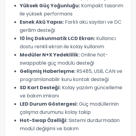
Yüksek Güç Yoğunluğu:
Kompakt tasarım
ile yüksek performans
Esnek Akü Yapısı:
Farklı akü sayıları ve DC
gerilim desteği
10 İnç Dokunmatik LCD Ekran:
Kullanıcı
dostu renkli ekran ile kolay kullanım
Modüler N+X Yedeklilik:
Online hot-
swappable güç modülü desteği
Gelişmiş Haberleşme:
RS485, USB, CAN ve
programlanabilir kuru kontak desteği
SD Kart Desteği:
Kolay yazılım güncelleme
ve bakım imkanı
LED Durum Göstergesi:
Güç modüllerinin
çalışma durumunu kolay takip
Hot-Swap Özelliği:
Sistemi durdurmadan
modül değişimi ve bakım