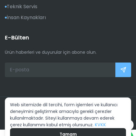
Teknik Servis
İnsan Kaynakları
E-Bülten
Ürün haberleri ve duyurular için abone olun.
Web sitemizde dil tercihi, form işlemleri ve kullanıcı
© ELSİ Güç Sistemleri Elektronik San. Tic. Ltd. Şti. Tüm Hakları
deneyimini geliştirmek amacıyla gerekli çerezler
Saklıdır
kullanılmaktadır. Siteyi kullanmaya devam ederek
KVKK aydınlatma metni
çerez kullanımını kabul etmiş olursunuz.
KVKK
Whatsapp ile ulaşın
Tamam