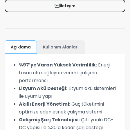
İletişim
Açıklama
Kullanım Alanları
%97’ye Varan Yüksek Verimlilik:
Enerji
tasarrufu sağlayan verimli çalışma
performansı
Lityum Akü Desteği:
Lityum akü sistemleri
ile uyumlu yapı
Akıllı Enerji Yönetimi:
Güç tüketimini
optimize eden esnek çalışma sistemi
Gelişmiş Şarj Teknolojisi:
Çift yönlü DC-
DC yapısı ile %30’a kadar şarj desteği