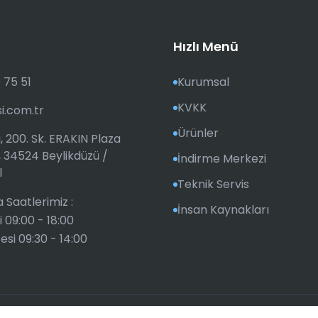
Hızlı Menü
 75 51
Kurumsal
KVKK
si.com.tr
Ürünler
, 200. Sk. ERAKIN Plaza
, 34524 Beylikdüzü /
İndirme Merkezi
l
Teknik Servis
 Saatlerimiz :
İnsan Kaynakları
i 09:00 - 18:00
si 09:30 - 14:00