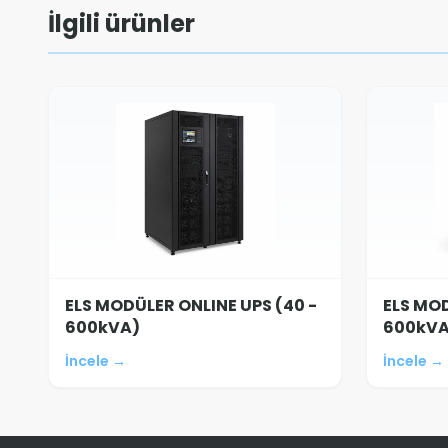
İlgili ürünler
ELS MODÜLER ONLINE UPS (40 -
ELS MOD
600kVA)
600kVA
İncele →
İncele →