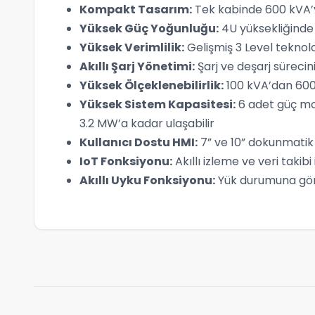
Kompakt Tasarım:
Tek kabinde 600 kVA’y
Yüksek Güç Yoğunluğu:
4U yüksekliğinde 
Yüksek Verimlilik:
Gelişmiş 3 Level teknolo
Akıllı Şarj Yönetimi:
Şarj ve deşarj sürecin
Yüksek Ölçeklenebilirlik:
100 kVA’dan 600 
Yüksek Sistem Kapasitesi:
6 adet güç mod
3.2 MW’a kadar ulaşabilir
Kullanıcı Dostu HMI:
7” ve 10” dokunmatik 
IoT Fonksiyonu:
Akıllı izleme ve veri taki
Akıllı Uyku Fonksiyonu:
Yük durumuna göre 