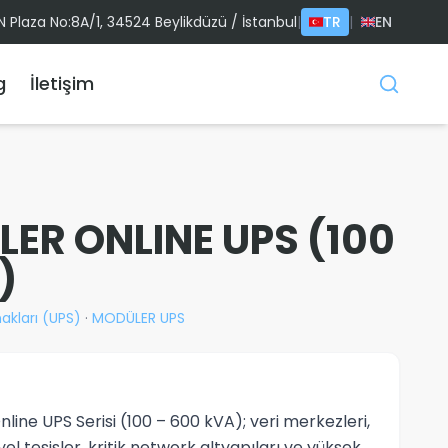
IN Plaza No:8A/1, 34524 Beylikdüzü / İstanbul
|
TR
|
EN
g
İletişim
LER ONLINE UPS (100
)
akları (UPS)
·
MODÜLER UPS
ine UPS Serisi (100 – 600 kVA); veri merkezleri,
el tesisler, kritik network altyapıları ve yüksek