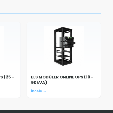
S (25 -
ELS MODÜLER ONLINE UPS (10 -
90kVA)
İncele →