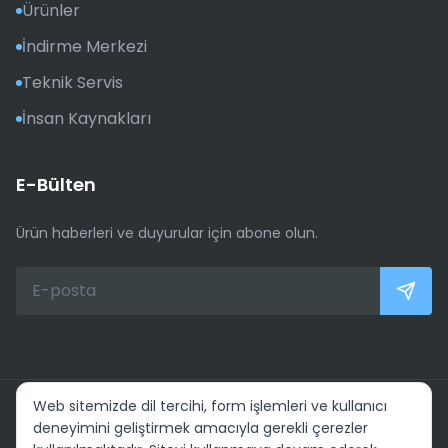
Ürünler
İndirme Merkezi
Teknik Servis
İnsan Kaynakları
E-Bülten
Ürün haberleri ve duyurular için abone olun.
Web sitemizde dil tercihi, form işlemleri ve kullanıcı
© ELSİ Güç Sistemleri Elektronik San. Tic. Ltd. Şti. Tüm Hakları
deneyimini geliştirmek amacıyla gerekli çerezler
Saklıdır