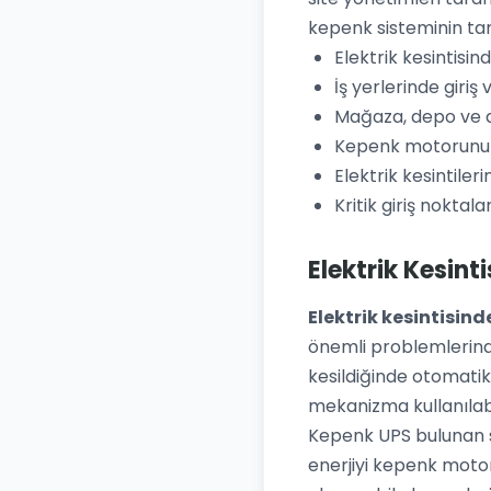
kepenk sisteminin ta
Elektrik kesintisi
İş yerlerinde giriş 
Mağaza, depo ve a
Kepenk motorunu a
Elektrik kesintile
Kritik giriş noktal
Elektrik Kesint
Elektrik kesintisind
önemli problemlerind
kesildiğinde otomati
mekanizma kullanılabi
Kepenk UPS bulunan si
enerjiyi kepenk motor