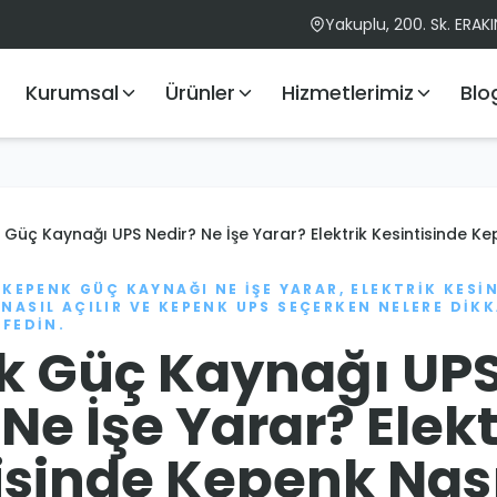
Yakuplu, 200. Sk. ERAK
Kurumsal
Ürünler
Hizmetlerimiz
Blo
Güç Kaynağı UPS Nedir? Ne İşe Yarar? Elektrik Kesintisinde Kep
 KEPENK GÜÇ KAYNAĞI NE IŞE YARAR, ELEKTRIK KESI
ASIL AÇILIR VE KEPENK UPS SEÇERKEN NELERE DIKK
ŞFEDIN.
k Güç Kaynağı UP
Ne İşe Yarar? Elekt
isinde Kepenk Nası