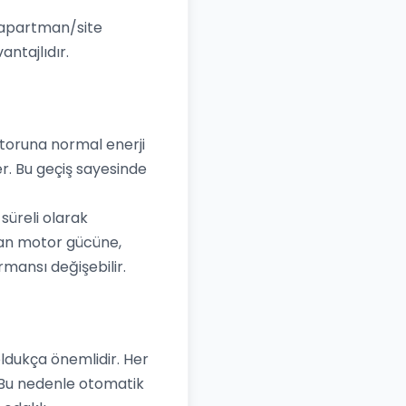
ve apartman/site
ntajlıdır.
otoruna normal enerji
r. Bu geçiş sayesinde
süreli olarak
lan motor gücüne,
mansı değişebilir.
oldukça önemlidir. Her
. Bu nedenle otomatik