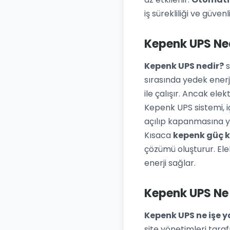
iş sürekliliği ve güvenl
Kepenk UPS Ne
Kepenk UPS nedir?
s
sırasında yedek ener
ile çalışır. Ancak el
Kepenk UPS sistemi, 
açılıp kapanmasına y
Kısaca
kepenk güç 
çözümü oluşturur. Elek
enerji sağlar.
Kepenk UPS Ne 
Kepenk UPS ne işe y
site yönetimleri taraf