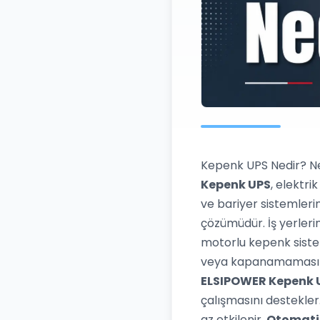
Kepenk UPS Nedir? Ne 
Kepenk UPS
, elektri
ve bariyer sistemler
çözümüdür. İş yerleri
motorlu kepenk sistem
veya kapanamaması he
ELSIPOWER Kepenk 
çalışmasını destekler
az etkilenir.
Otomati