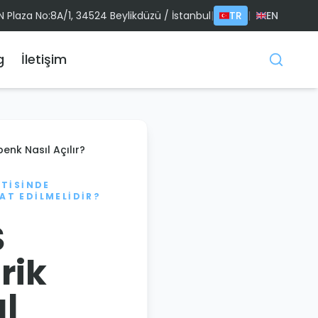
IN Plaza No:8A/1, 34524 Beylikdüzü / İstanbul
|
TR
|
EN
g
İletişim
enk Nasıl Açılır?
NTISINDE
AT EDILMELIDIR?
S
rik
l