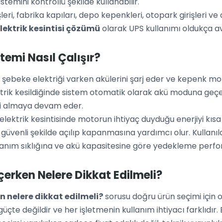
temini kontrollü şekilde kullanabilir.
leri, fabrika kapıları, depo kepenkleri, otopark girişleri 
lektrik kesintisi çözümü
olarak UPS kullanımı oldukça ava
temi Nasıl Çalışır?
, şebeke elektriği varken akülerini şarj eder ve kepenk m
ektrik kesildiğinde sistem otomatik olarak akü moduna geçe
i almaya devam eder.
lektrik kesintisinde motorun ihtiyaç duyduğu enerjiyi kısa 
güvenli şekilde açılıp kapanmasına yardımcı olur. Kullanı
anım sıklığına ve akü kapasitesine göre yedekleme perfor
erken Nelere Dikkat Edilmeli?
 nelere dikkat edilmeli?
sorusu doğru ürün seçimi için 
çte değildir ve her işletmenin kullanım ihtiyacı farklıdır