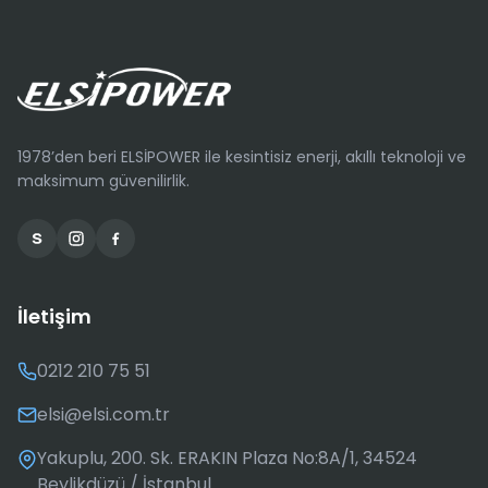
1978’den beri ELSİPOWER ile kesintisiz enerji, akıllı teknoloji ve
maksimum güvenilirlik.
İletişim
0212 210 75 51
elsi@elsi.com.tr
Yakuplu, 200. Sk. ERAKIN Plaza No:8A/1, 34524
Beylikdüzü / İstanbul