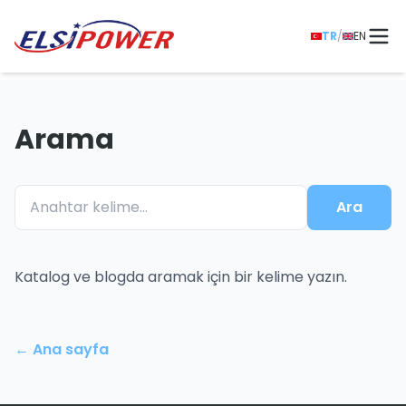
TR
/
EN
Arama
Sorgu
Ara
Katalog ve blogda aramak için bir kelime yazın.
← Ana sayfa